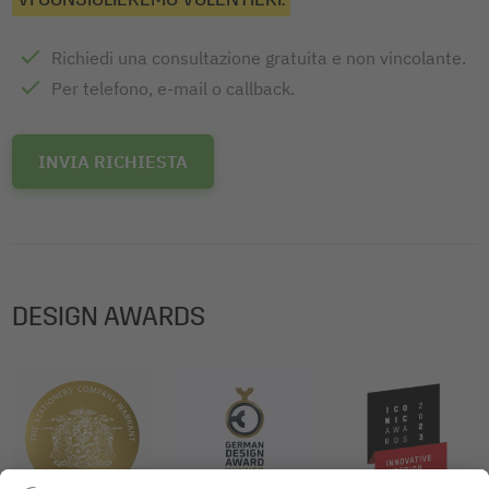
Dotazione: 1x Copertina EF410, 1 pezzo
Richiedi una consultazione gratuita e non vincolante.
Per telefono, e-mail o callback.
INVIA RICHIESTA
DESIGN AWARDS