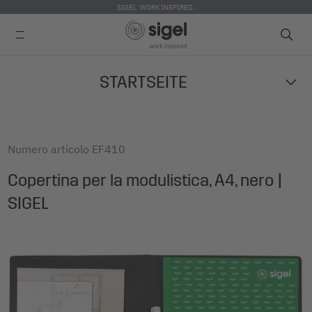
SIGEL. WORK INSPIRED.
Skip
STARTSEITE
to
main
content
Numero articolo
EF410
Copertina per la modulistica, A4, nero |
SIGEL