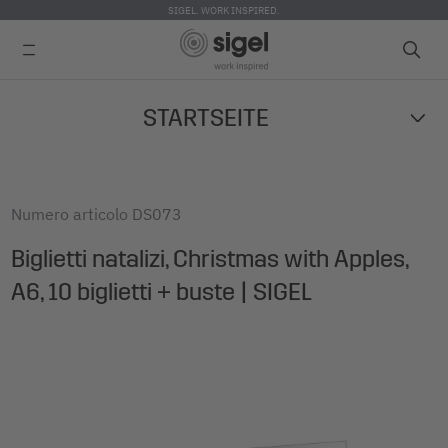
SIGEL. WORK INSPIRED.
Skip
STARTSEITE
to
main
content
Numero articolo
DS073
Biglietti natalizi, Christmas with Apples,
A6, 10 biglietti + buste | SIGEL