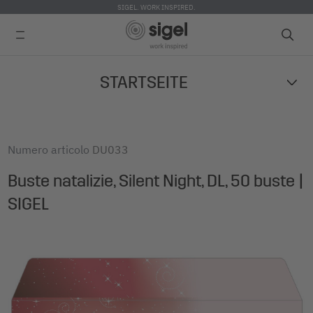
SIGEL. WORK INSPIRED.
Skip
STARTSEITE
to
main
content
Numero articolo
DU033
Buste natalizie, Silent Night, DL, 50 buste |
SIGEL