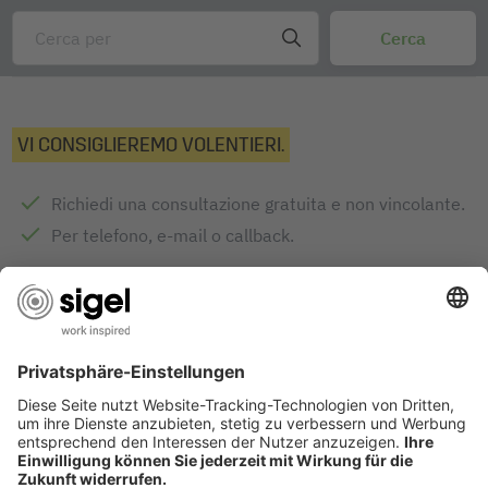
VI CONSIGLIEREMO VOLENTIERI.
Richiedi una consultazione gratuita e non vincolante.
Per telefono, e-mail o callback.
INVIA RICHIESTA
DESIGN AWARDS