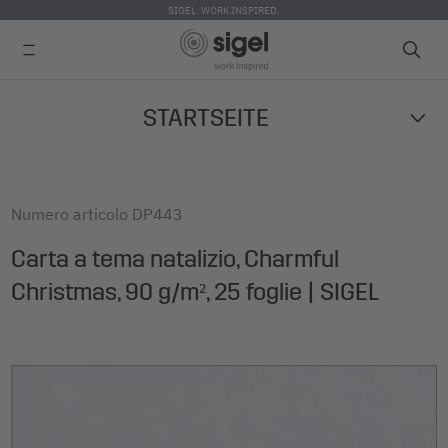
SIGEL. WORK INSPIRED.
Skip
STARTSEITE
to
main
content
Numero articolo
DP443
Carta a tema natalizio, Charmful
Christmas, 90 g/m², 25 foglie | SIGEL