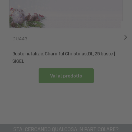
Stupite i vostri partner d’affari, dipendenti, collaboratori,
colleghi ed anche amici e famigliari con auguri
assolutamente originali per le feste di fine anno. Da
personalizzare e stampare in modo individuale, senza
DU443
difficoltà, per creazioni uniche ed eccezionali. Senza
bisogno di rivolgervi alla tipografia, basse tirature proprio
Buste natalizie, Charmful Christmas, DL, 25 buste |
secondo le vostre esigenze – per di più in qualità premium.
SIGEL
Dotazione: 1x Carta a tema natalizio DP443, 25 foglie
Vai al prodotto
STAI CERCANDO QUALCOSA IN PARTICOLARE?