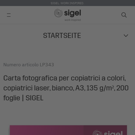
SIGEL. WORK INSPIRED.
Skip
STARTSEITE
to
main
content
Numero articolo
LP343
Carta fotografica per copiatrici a colori,
copiatrici laser, bianco, A3, 135 g/m², 200
foglie | SIGEL