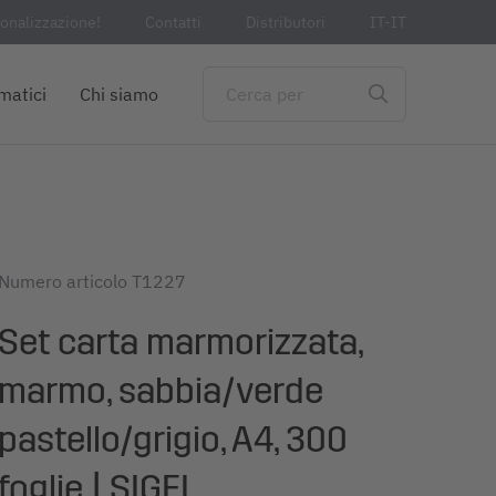
sonalizzazione!
Contatti
Distributori
IT-IT
matici
Chi siamo
Numero articolo
T1227
Set carta marmorizzata,
marmo, sabbia/verde
pastello/grigio, A4, 300
foglie | SIGEL