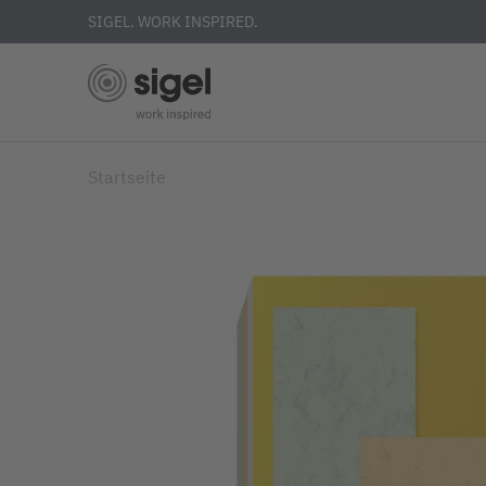
SIGEL. WORK INSPIRED.
Skip
Startseite
to
main
content