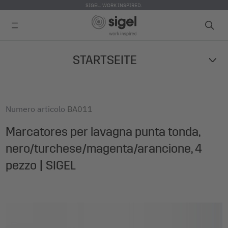
SIGEL. WORK INSPIRED.
Skip
STARTSEITE
to
main
content
Numero articolo
BA011
Marcatores per lavagna punta tonda,
nero/turchese/magenta/arancione, 4
pezzo | SIGEL