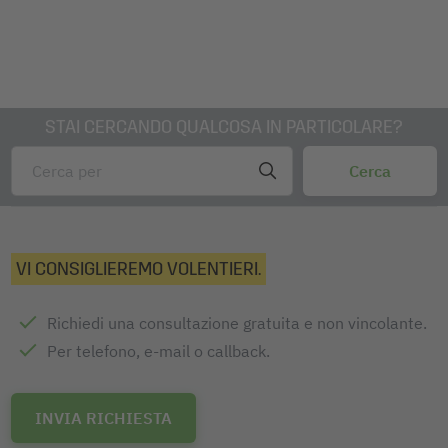
SIGEL. Vi offriranno tutto ciò che occorre per le
metodologie agili. Spacchettateli e sarete subito pronti!
Dotazione: 1x Marcatores per lavagna BA011, 4 pezzo
STAI CERCANDO QUALCOSA IN PARTICOLARE?
VI CONSIGLIEREMO VOLENTIERI.
Richiedi una consultazione gratuita e non vincolante.
Per telefono, e-mail o callback.
INVIA RICHIESTA