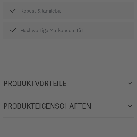
Robust & langlebig
Hochwertige Markenqualität
PRODUKTVORTEILE
Vielseitig einsetzbare Wert- bzw. Pfandmarken für
PRODUKTEIGENSCHAFTEN
Gastronomie, Kantinen, Feste und Festivals. Wertmarken
aus High Impact Polystyrene (HIPS) in der Größe 25 mm
Durchmesser Ø: 25 mm
Durchmesser, blau, 100 Stück. Vorderseite: Relief-Motiv,
Produktgewicht: 98 g
Rückseite: Buchstabe "B".