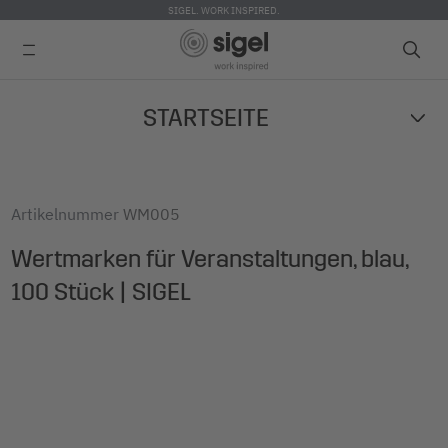
SIGEL. WORK INSPIRED.
Skip
STARTSEITE
to
main
content
Artikelnummer
WM005
Wertmarken für Veranstaltungen, blau,
100 Stück | SIGEL