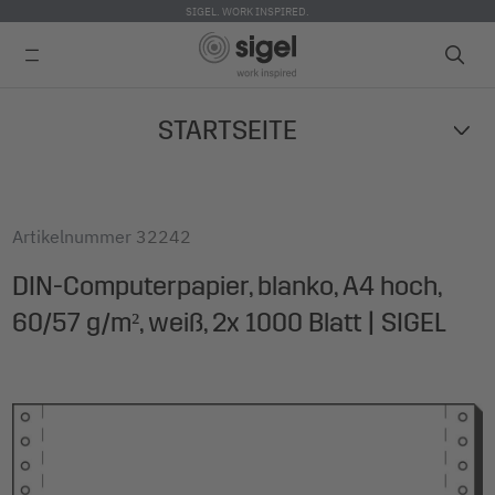
SIGEL. WORK INSPIRED.
Skip
STARTSEITE
to
main
content
Artikelnummer
32242
DIN-Computerpapier, blanko, A4 hoch,
60/57 g/m², weiß, 2x 1000 Blatt | SIGEL