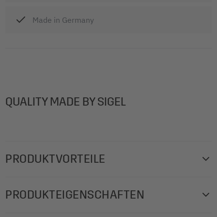
Made in Germany
QUALITY MADE BY SIGEL
PRODUKTVORTEILE
Hochwertiges Endlos-/Tabellier-Papier für die Verarbeitung
PRODUKTEIGENSCHAFTEN
in jedem EDV-Drucker. DIN-Computerpapier 2-fach,
blanko, 60/57 g/m², 12 "x240 mm (305 mmx240 mm / A4