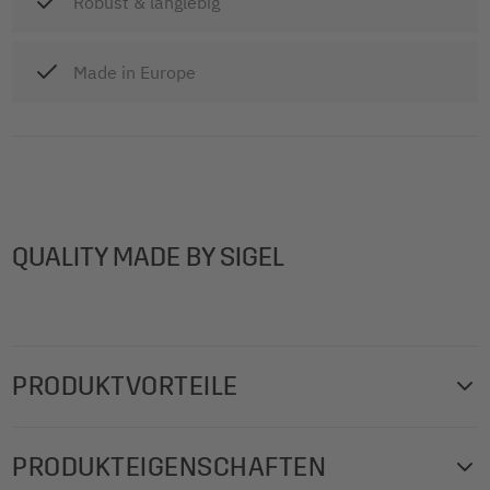
Robust & langlebig
Made in Europe
QUALITY MADE BY SIGEL
PRODUKTVORTEILE
Der Tischaufsteller von SIGEL setzt Informationen perfekt
PRODUKTEIGENSCHAFTEN
in Szene und ist ein attraktiver Blickfang auf Theken,