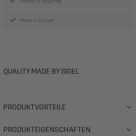
Robust & langlebig
Made in Europe
QUALITY MADE BY SIGEL
PRODUKTVORTEILE
Der Tischaufsteller von SIGEL setzt Informationen perfekt
PRODUKTEIGENSCHAFTEN
in Szene und ist ein attraktiver Blickfang auf Theken,