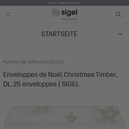
SIGEL. WORK INSPIRED.
Skip
STARTSEITE
to
main
content
Numéro de référence
DU250
Enveloppes de Noël, Christmas Timber,
DL, 25 enveloppes | SIGEL