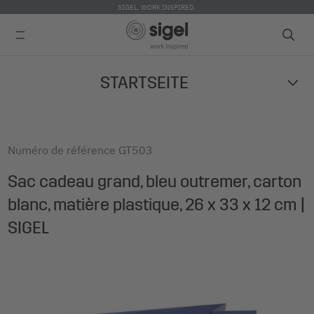
SIGEL. WORK INSPIRED.
Skip
STARTSEITE
to
main
content
Numéro de référence
GT503
Sac cadeau grand, bleu outremer, carton
blanc, matière plastique, 26 x 33 x 12 cm |
SIGEL