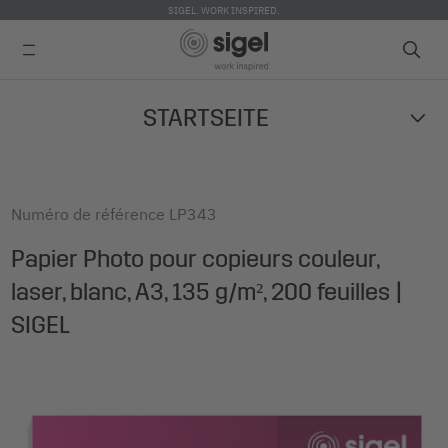
SIGEL. WORK INSPIRED.
Skip
STARTSEITE
to
main
content
Numéro de référence
LP343
Papier Photo pour copieurs couleur,
laser, blanc, A3, 135 g/m², 200 feuilles |
SIGEL