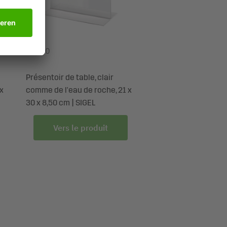
TA220
Présentoir de table, clair
x
comme de l'eau de roche, 21 x
30 x 8,50 cm | SIGEL
Vers le produit