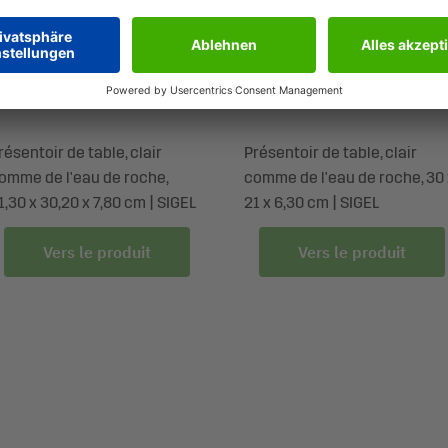
A210
TA211
résentoir de table, clair
Présentoir de table, clair
omme de l'eau de roche,
comme de l'eau de roche, 30 
1,30 x 30,20 x 7,80 cm | SIGEL
21 x 6,30 cm | SIGEL
Vers le produit
Vers le produit