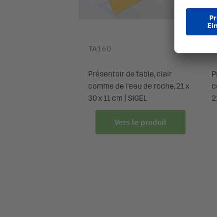
TA160
T
Présentoir de table, clair
P
comme de l'eau de roche, 21 x
c
30 x 11 cm | SIGEL
2
Vers le produit