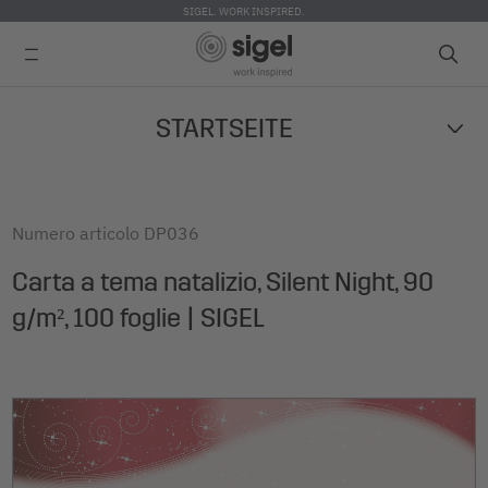
SIGEL. WORK INSPIRED.
Skip
STARTSEITE
to
main
content
Numero articolo
DP036
Carta a tema natalizio, Silent Night, 90
g/m², 100 foglie | SIGEL