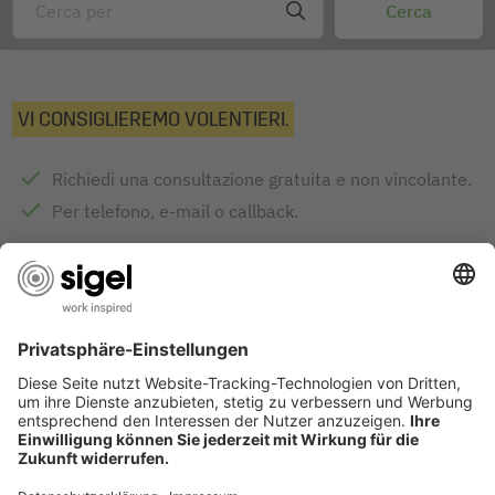
VI CONSIGLIEREMO VOLENTIERI.
Richiedi una consultazione gratuita e non vincolante.
Per telefono, e-mail o callback.
INVIA RICHIESTA
DESIGN AWARDS