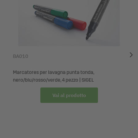
magnetiche di vetro e whiteboard
Plastica EVA indeformabile e leggera, di lunga durata
Ottimamente indicato per i marcatori SIGEL e tutti i
marcatori per whiteboard comunemente in uso
Sostenibile grazie all'imballaggio di cartone riciclabile,
amico dell'ambiente
BA010
Se desiderate visualizzare le vostre idee su una
whiteboard o lavagna magnetica di vetro, appuntare su
una bacheca i cartellini con i flussi di lavoro o evidenziare
Marcatores per lavagna punta tonda,
gli sviluppi del progetto a tutti i coinvolti nel vostro team,
nero/blu/rosso/verde, 4 pezzo | SIGEL
basterà utilizzare gli accessori da lavagna d’alta qualità di
Vai al prodotto
SIGEL. Vi offriranno tutto ciò che occorre per le
metodologie agili. Spacchettateli e sarete subito pronti!
Dotazione: 1x Cancellino BA188, 1 pezzo