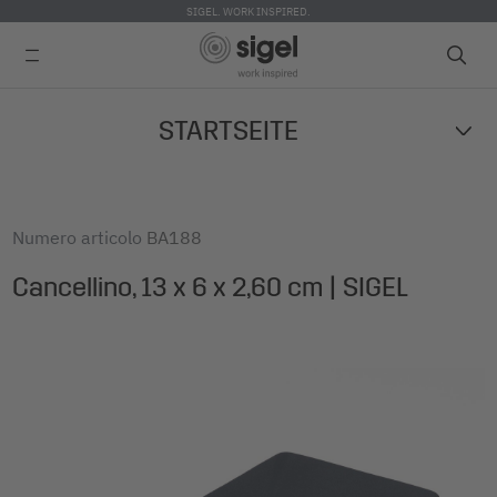
SIGEL. WORK INSPIRED.
Skip
STARTSEITE
to
main
content
Numero articolo
BA188
Cancellino, 13 x 6 x 2,60 cm | SIGEL