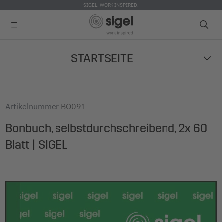
SIGEL. WORK INSPIRED.
Skip
STARTSEITE
to
main
content
Artikelnummer
BO091
Bonbuch, selbstdurchschreibend, 2x 60
Blatt | SIGEL