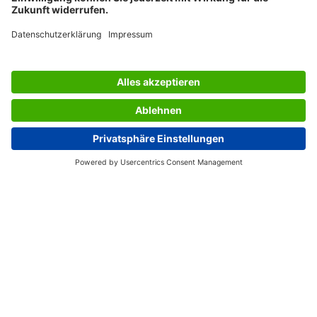
Lieferumfang: 1x Bonbuch BO091, 360 Abriss-Sätze
MEHRFACH AUSGEZEICHNETES
PRODUKT-DESIGN