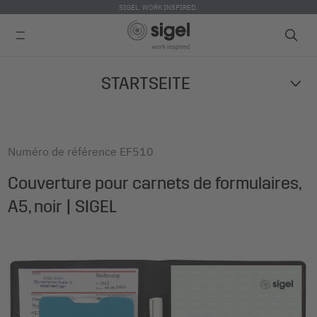
SIGEL. WORK INSPIRED.
Skip
STARTSEITE
to
main
content
Numéro de référence
EF510
Couverture pour carnets de formulaires,
A5, noir | SIGEL