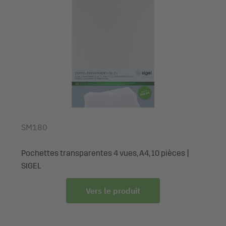
résistant à l'usure et aux rayures, il est parfait pour une
utilisation quotidienne. Pochettes transparentes pour 8
feuilles incluses (des pochettes supplémentaires sont
disponibles séparément chez SIGEL). Pratique : il est très
facile d'insérer ou de retirer les feuilles.
Personnalisation possible avec le logo de votre entreprise.
Marquez cet article à l'aide de Impression par transfert,
quantité minimale de commande 10 pcs.
Fourni avec: 1x Pochettes de menus SM204, 10 pièces,
SM180
boîte de rangement incluse
Pochettes transparentes 4 vues, A4, 10 pièces |
SIGEL
Vers le produit