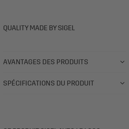
QUALITY MADE BY SIGEL
AVANTAGES DES PRODUITS
Disponible en lot de 10 : dix protège-menus intemporels et
SPÉCIFICATIONS DU PRODUIT
haut de gamme de SIGEL, boîte de rangement gratuite
incluse, idéal pour une utilisation quotidienne dans votre
Poids du produit: 6.000 g
restaurant. Pochettes de menus avec reliure à cordon
Contenu de la livraison: 1x Pochettes de menus SM204,
élastique, anthracite, adapté au format 210 x 297 mm,
10 pièces, boîte de rangement incluse
couverture de haute qualité en polyuréthane (PU),
Motif: "MENU"
polypropylène (PP). boîte de rangement incluse gratuit.