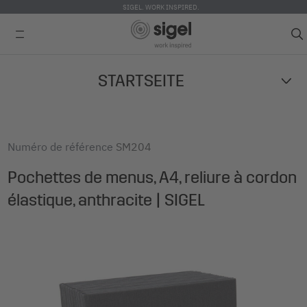
SIGEL. WORK INSPIRED.
Skip
STARTSEITE
to
main
content
Numéro de référence
SM204
Pochettes de menus, A4, reliure à cordon
élastique, anthracite | SIGEL