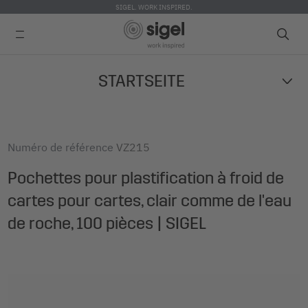
SIGEL. WORK INSPIRED.
Skip
STARTSEITE
to
main
content
Numéro de référence
VZ215
Pochettes pour plastification à froid de
cartes pour cartes, clair comme de l'eau
de roche, 100 pièces | SIGEL