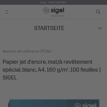
SIGEL. WORK INSPIRED.
Skip
STARTSEITE
to
main
content
Numéro de référence
IP286
Papier jet d'encre, mat/à revêtement
spécial, blanc, A4, 160 g/m², 100 feuilles |
SIGEL