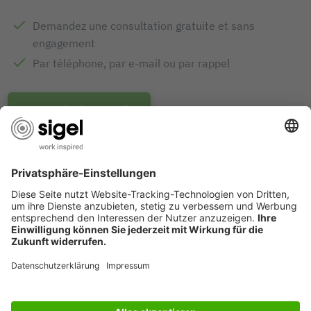
Fourni avec: 1x Papier jet d'encre couché IP286, 100
Demandez une consultation gratuite et sans
feuilles
engagement
Par téléphone, par e-mail ou par rappel
Demande de conseils
PRIX DE DESIGN