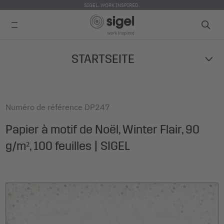
SIGEL. WORK INSPIRED.
Skip
STARTSEITE
to
main
content
Numéro de référence
DP247
Papier à motif de Noël, Winter Flair, 90
g/m², 100 feuilles | SIGEL