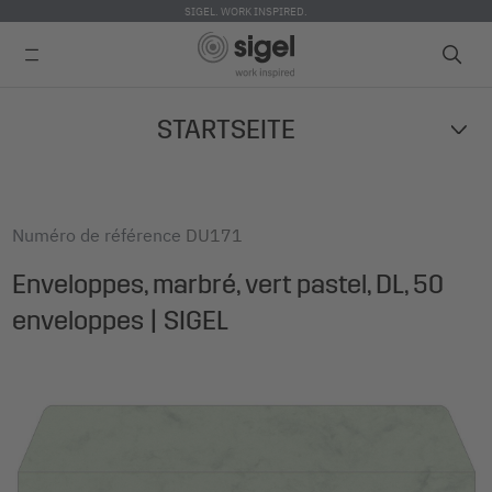
SIGEL. WORK INSPIRED.
Skip
STARTSEITE
to
main
content
Numéro de référence
DU171
Enveloppes, marbré, vert pastel, DL, 50
enveloppes | SIGEL