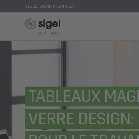
SIGEL. WORK INSPIRED.
Skip
to
main
content
TABLEAUX MAG
VERRE DESIGN: