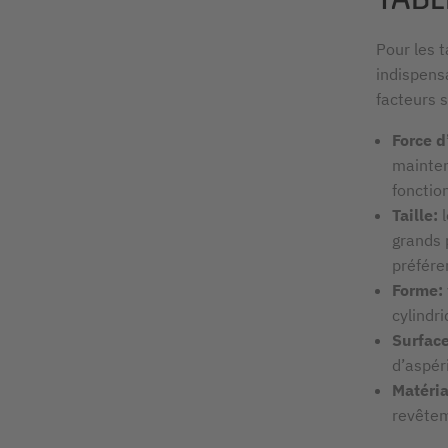
Pour les 
indispens
facteurs s
Force d
mainteni
fonctio
Taille:
grands 
préfére
Forme:
cylindr
Surface
d’aspéri
Matéria
revêtem