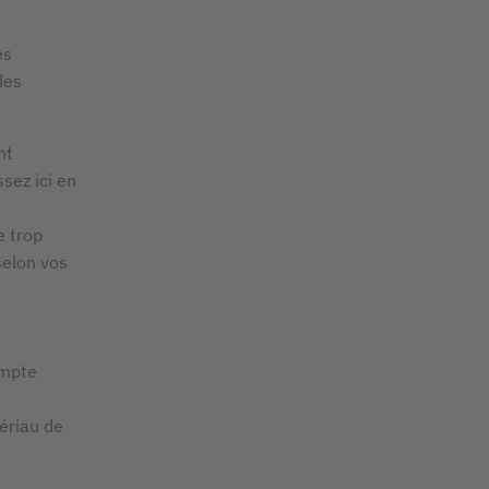
es
des
nt
sez ici en
e trop
selon vos
empte
ériau de