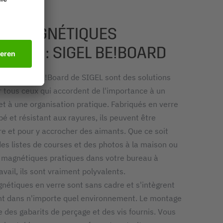
UX MAGNÉTIQUES
IBLES : SIGEL BE!BOARD
nétiques Be!Board de SIGEL sont des solutions
r tous ceux qui accordent de l'importance à un
t à une organisation pratique. Fabriqués en verre
é et résistant aux rayures, ils peuvent être
ire et pour y accrocher des aimants. Que ce soit
des listes de courses et des photos à la maison ou
magnétiques pratiques dans votre bureau à
avail, ils sont vraiment polyvalents.
nétiques en verre sont sans cadre et s'intègrent
 dans n'importe quel environnement. Le montage
de des gabarits de perçage et des vis fournis. Vous