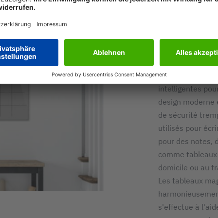
TABLEA
INSCRIPT
Les tableaux mag
intelligentes pou
design moderne e
de sécurité tremp
utilisés pour écr
pour des notes, 
comme tableaux 
domicile ou au tr
Les tableaux mag
harmonieusement
s'effectue à l'ai