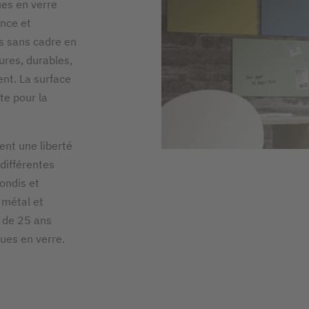
ues en verre
ance et
s sans cadre en
ures, durables,
ent. La surface
te pour la
nt une liberté
différentes
rondis et
, métal et
e de 25 ans
ques en verre.