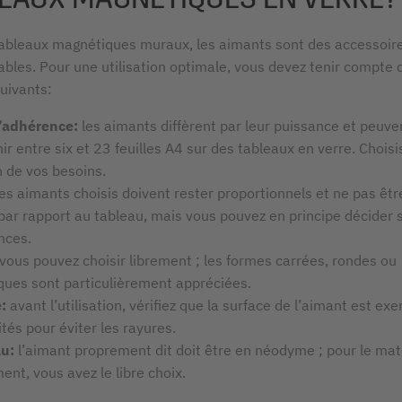
tableaux magnétiques muraux, les aimants sont des accessoir
ables. Pour une utilisation optimale, vous devez tenir compte 
uivants:
’adhérence:
les aimants diffèrent par leur puissance et peuve
r entre six et 23 feuilles A4 sur des tableaux en verre. Choisis
n de vos besoins.
les aimants choisis doivent rester proportionnels et ne pas êtr
par rapport au tableau, mais vous pouvez en principe décider 
nces.
vous pouvez choisir librement ; les formes carrées, rondes ou
iques sont particulièrement appréciées.
:
avant l’utilisation, vérifiez que la surface de l’aimant est ex
tés pour éviter les rayures.
u:
l’aimant proprement dit doit être en néodyme ; pour le mat
ent, vous avez le libre choix.