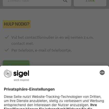
HULP NODIG?
Vul het contactformulier in en wij nemen z.s.m.
contact met.
Per telefoon, e-mail of telefoontje.
Verstuur
DESIGN AWARDS