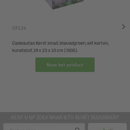
beste is om meteen een voorraad aan te leggen.
Leveringsomvang: 1x Cadeautas Kerst GT127, 1 stuks,
met bodeminzet en qua kleur afgestemde handgrepen van
GT126
zijdenlint
Cadeautas Kerst small, blauw/groen, wit karton,
kunststof, 18 x 23 x 10 cm | SIGEL
Naar het product
BENT U OP ZOEK NAAR IETS IN HET BIJZONDER?