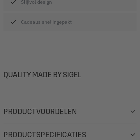
Stijlvol design
Cadeaus snel ingepakt
QUALITY MADE BY SIGEL
PRODUCTVOORDELEN
De hoogwaardige SIGEL cadeauzakjes in modern, stijlvol
PRODUCTSPECIFICATIES
kerstdesign geven uw kerstcadeaus de finishing touch. Een