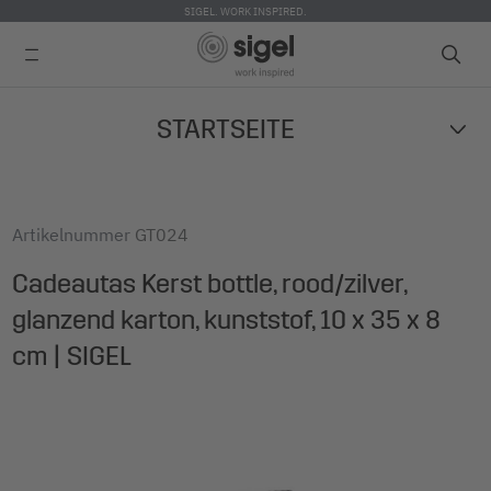
SIGEL. WORK INSPIRED.
Skip
STARTSEITE
to
main
content
Artikelnummer
GT024
Cadeautas Kerst bottle, rood/zilver,
glanzend karton, kunststof, 10 x 35 x 8
cm | SIGEL