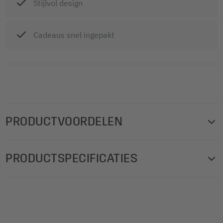
Stijlvol design
Cadeaus snel ingepakt
PRODUCTVOORDELEN
De hoogwaardige SIGEL cadeauzakjes in modern, stijlvol
PRODUCTSPECIFICATIES
kerstdesign geven uw kerstcadeaus de finishing touch. Een
bijzondere verpakking voor met liefde uitgezochte
Design: Sparkling Tree
cadeaus: Cadeautas bottle "Sparkling Tree" van papier
Productgewicht: 32.47 g
(glanzend) in het formaat 10 x 35 x 8 cm in rood/zilver.
Gramgewicht papier/folie: 157 g/m²