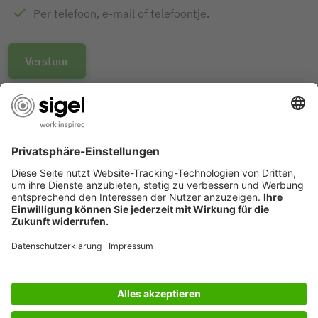
Per telefoon, e-mail of telefoontje.
Verstuur
DESIGN AWARDS