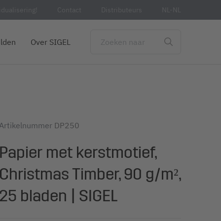
idualisering!
Contact
Distributeurs
NL-NL
lden
Over SIGEL
Artikelnummer
DP250
Papier met kerstmotief,
Christmas Timber, 90 g/m²,
25 bladen | SIGEL