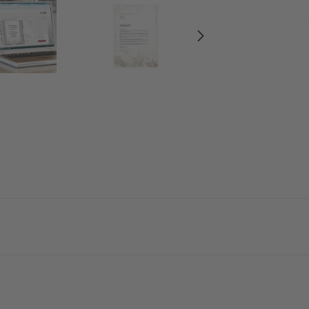
 printen en beschrijven. Met uniek design en in een mum van t
n papier, 90 g/m², 25 bladen). Hoogwaardig afgewerkt: rode reli