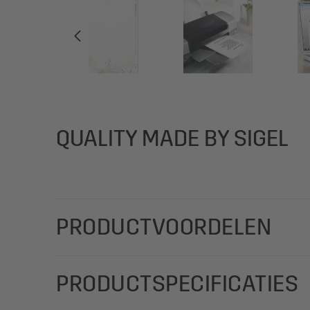
QUALITY MADE BY SIGEL
PRODUCTVOORDELEN
Voor bijzondere kerstwensen die u individueel kunt
PRODUCTSPECIFICATIES
Timber" (Motiv: sterren in grijs) in formaat A4 (fij