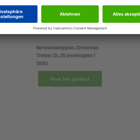
DU250
Kerstenveloppen, Christmas
Timber, DL, 25 enveloppen |
SIGEL
Naar het product