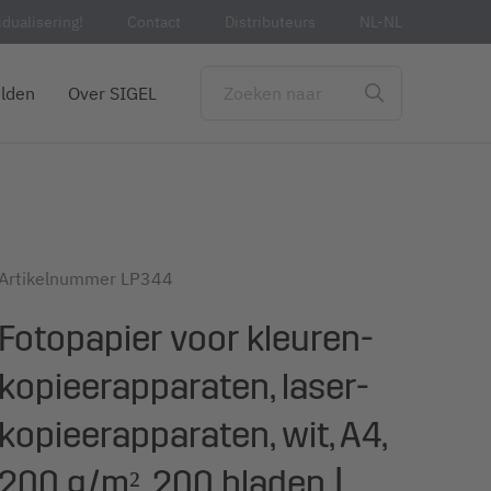
idualisering!
Contact
Distributeurs
NL-NL
lden
Over SIGEL
Artikelnummer
LP344
Fotopapier voor kleuren-
kopieerapparaten, laser-
kopieerapparaten, wit, A4,
200 g/m², 200 bladen |