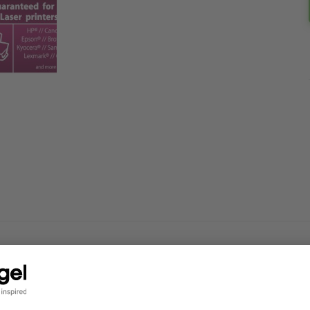
ter of kopieerapparaat - voor snel en eenvoudig printen thuis.