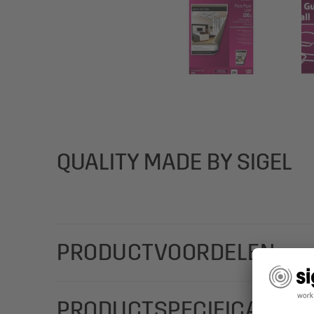
QUALITY MADE BY SIGEL
PRODUCTVOORDELEN
Speciaal fotopapier voor uw eigen kleurenlaserprin
PRODUCTSPECIFICATIES