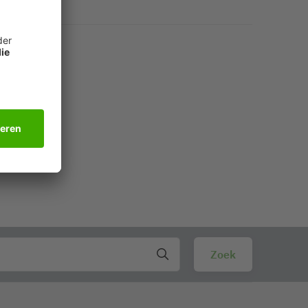
oopeigenschappen – geen papierstoringen meer – en
perfecte vlakheid en een hoge oppervlaktegladheid
papier is ontworpen voor kleurenlaserprinters van
 papier. Uw printer zal u dankbaar zijn met een