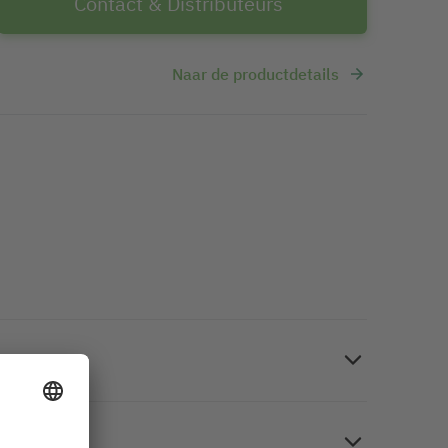
Contact & Distributeurs
Naar de productdetails
 Fotopapier, wit, tweezijdig hoogglanzend, A4, 200