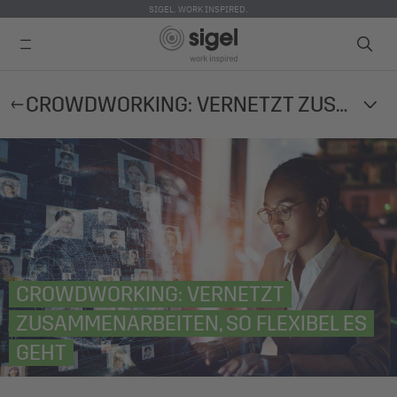
SIGEL. WORK INSPIRED.
Direkt
CROWDWORKING: VERNETZT ZUSAMMENARBEITEN, SO FLEXIBEL ES GEHT
zum
Inhalt
CROWDWORKING: VERNETZT
ZUSAMMENARBEITEN, SO FLEXIBEL ES
GEHT