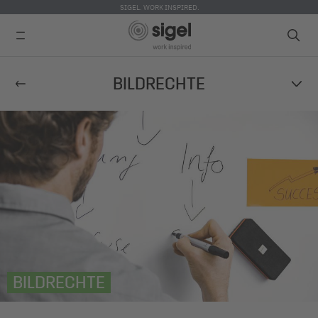
SIGEL. WORK INSPIRED.
Direkt
BILDRECHTE
zum
Inhalt
BILDRECHTE