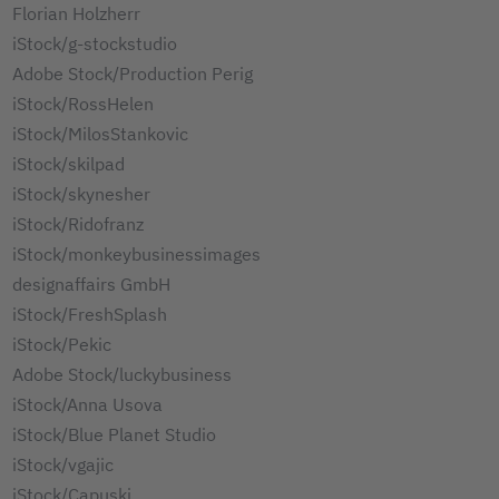
Florian Holzherr
iStock/g-stockstudio
Adobe Stock/Production Perig
iStock/RossHelen
iStock/MilosStankovic
iStock/skilpad
iStock/skynesher
iStock/Ridofranz
iStock/monkeybusinessimages
designaffairs GmbH
iStock/FreshSplash
iStock/Pekic
Adobe Stock/luckybusiness
iStock/Anna Usova
iStock/Blue Planet Studio
iStock/vgajic
iStock/Capuski