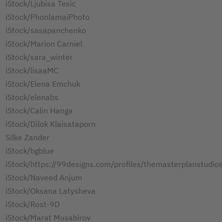
iStock/Ljubisa Tesic
iStock/PhonlamaiPhoto
iStock/sasapanchenko
iStock/Marion Carniel
iStock/sara_winter
iStock/lisaaMC
iStock/Elena Emchuk
iStock/elenabs
iStock/Calin Hanga
iStock/Dilok Klaisataporn
Silke Zander
iStock/bgblue
iStock/https://99designs.com/profiles/themasterplanstudio
iStock/Naveed Anjum
iStock/Oksana Latysheva
iStock/Rost-9D
iStock/Marat Musabirov