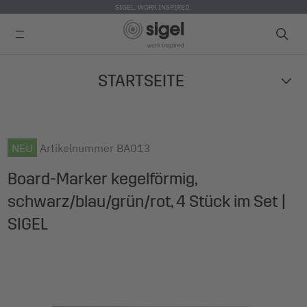
SIGEL. WORK INSPIRED.
Direkt
STARTSEITE
zum
Inhalt
NEU
Artikelnummer
BA013
Board-Marker kegelförmig,
schwarz/blau/grün/rot, 4 Stück im Set |
SIGEL