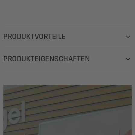
PRODUKTVORTEILE
Diese Stifte von SIGEL sind umweltfreundlicher als viele
PRODUKTEIGENSCHAFTEN
herkömmliche Kunststoffmarker und eignen sich im Büro,
Homeoffice und Haushalt für die Beschriftung glatter
Produktgewicht: 66 g
Flächen (auch für Fenster) und von Papier. Die
Lieferumfang: 1x Board-Marker BA013, 4 Stück im Set,
farbintensiven, abwischbaren Eco Marker
mit Spitzer
(schwarz/blau/grün/rot, 4 Stück im Set) aus Echtholz sind
Materialien Produkt Detail: Mantel: Echtholz | Kern:
universell einsetzbar für Whiteboards, Glas-Magnetboards,
Wachs
Flipcharts und weitere geschlossene Oberflächen. Im Set
Inhalt: 4 Stück im Set
dabei der passende Spitzer.
Maße Prod cm (B x H x T): 1,50 x 1,50 x 12 cm
Ihre Produktvorteile:
Farbe: schwarz, blau, grün, rot