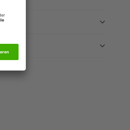
ker aus reißfester Folie, grün, Pocketgröße 39 x 69
rn, schnelles Wiederfinden vom Lieblingsrezept,
ren wird damit zum Kinderspiel. Entdecken Sie das
le Produkte bestehen aus recyclingfähigem Material