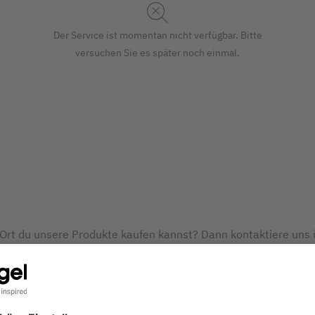
Der Service ist momentan nicht verfügbar. Bitte
versuchen Sie es später noch einmal.
Ort du unsere Produkte kaufen kannst? Dann kontaktiere uns 
miert dich über den passenden Fachhändler in deiner Nähe.