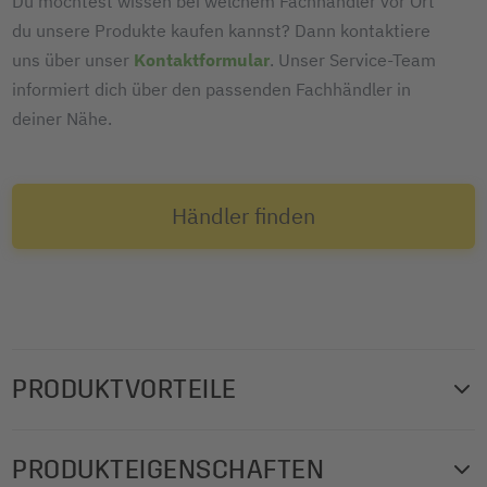
Du möchtest wissen bei welchem Fachhändler vor Ort
du unsere Produkte kaufen kannst? Dann kontaktiere
uns über unser
Kontaktformular
. Unser Service-Team
informiert dich über den passenden Fachhändler in
deiner Nähe.
Händler finden
PRODUKTVORTEILE
Spezialpapier für viele Bereiche, vor allem für
PRODUKTEIGENSCHAFTEN
professionelle Ausdrucke unterwegs, wo schnelle und