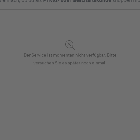
d einfach, ob du als
Privat- oder Geschäftskunde
shoppen mö
Der Service ist momentan nicht verfügbar. Bitte
versuchen Sie es später noch einmal.