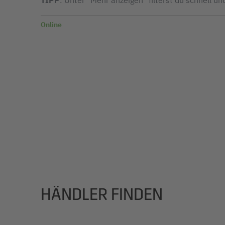
TIPP
: Unter "Mehr anzeigen" filterst du schnell un
Online
HÄNDLER FINDEN