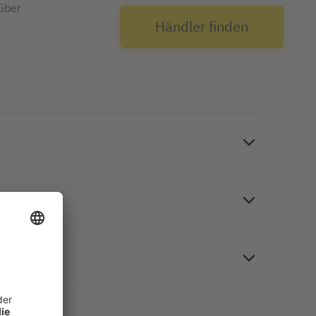
über
Händler finden
hochweiß im Format A5 (Edelkarton für