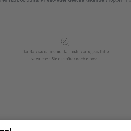
d einfach, ob du als
Privat- oder Geschäftskunde
shoppen mö
Der Service ist momentan nicht verfügbar. Bitte
versuchen Sie es später noch einmal.