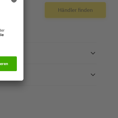
über
Händler finden
ucke zu Hause. Fotopapier, weiß, beidseitig