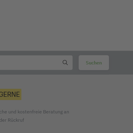
aften - keine Papierstaus mehr - und sind dank
ge und hohe Oberflächenglätte sind weitere
laser-Geräte verschiedenster Hersteller
r - er dankt es Ihnen mit längerer
 GERNE
iche und kostenfreie Beratung an
oder Rückruf