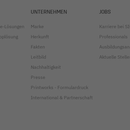
UNTERNEHMEN
JOBS
ice-Lösungen
Marke
Karriere bei S
oplösung
Herkunft
Professionals
Fakten
Ausbildungsa
Leitbild
Aktuelle Stell
Nachhaltigkeit
Presse
Printworks - Formulardruck
International & Partnerschaft