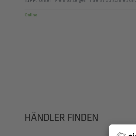
TIPP
: Unter "Mehr anzeigen" filterst du schnell un
Online
HÄNDLER FINDEN