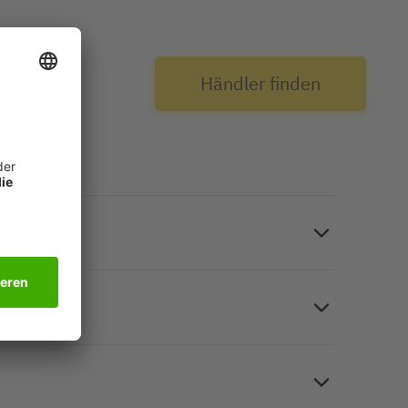
über
Händler finden
ckwunsch-Karten "Baby Clothes" (Motiv: Wäscheleine
: Weißpapier). Inkl. 10 passender, gummierter