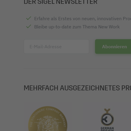
DER SIGEL NEWSLETTER
Oberflächenstruktur / Veredelung: Struktureffek
Zertifizierungsgrad FSC/PEFC: FSC® Mix Credit
Farbe Umschlag: weiß
Erfahre als Erstes von neuen, innovativen Pr
Zertifizierung: FSC-zertifiziert
Bleibe up-to-date zum Thema New Work
E-Mail-Adresse
MEHRFACH AUSGEZEICHNETES PR