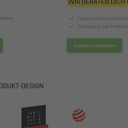
WIR BERATEN DICH
t
 (FSC-C021810)
odukten
Fordere eine unverbindl
Telefonisch, per E-Mail 
Kontakt aufnehmen
ODUKT-DESIGN