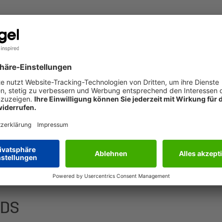
Ort du unsere Produkte kaufen kannst? Dann kontaktiere uns 
miert dich über den passenden Fachhändler in deiner Nähe.
eschriftbar. Mit einmaligem Motiv und ruck-zuck bedruckt: Glü
N
mat C6 (246 g/m², 10 Karten, Karte: Strukturkarton | Umschlag
ADS