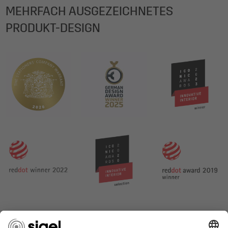
MEHRFACH AUSGEZEICHNETES
PRODUKT-DESIGN