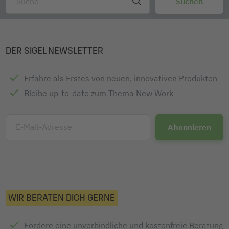
gestalten, an jedem Inkjet-Drucker ausdrucken und
aufbügeln - geht super easy. Textilien mit persönlicher
Note sind auch eine ideale Geschenkidee mit dem
gewissen Etwas, auch für Last-Minute-Geschenke
DER SIGEL NEWSLETTER
geeignet.
Lieferumfang: 1x Inkjet Transfer Folien IP650, 3 Stück
Erfahre als Erstes von neuen, innovativen Produkten
Bleibe up-to-date zum Thema New Work
E-Mail-Adresse
WIR BERATEN DICH GERNE
Fordere eine unverbindliche und kostenfreie Beratung