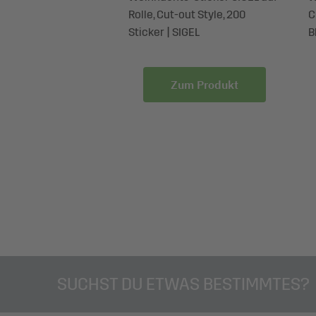
/rot/violett,
Rolle, Cut-out Style, 200
C
n, Kunststoff, 17 x
Sticker | SIGEL
B
| SIGEL
um Produkt
Zum Produkt
SUCHST DU ETWAS BESTIMMTES?