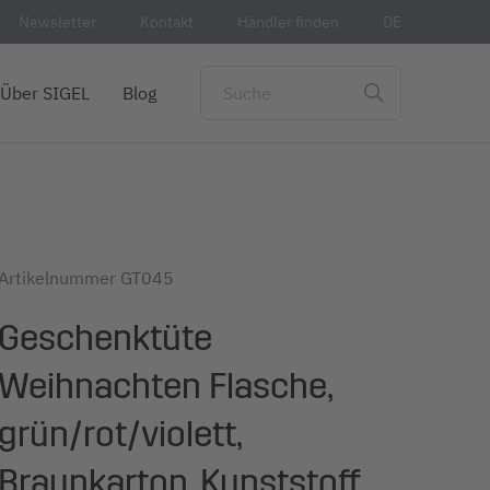
Newsletter
Kontakt
Händler finden
DE
Über SIGEL
Blog
Artikelnummer
GT045
Geschenktüte
Weihnachten Flasche,
grün/rot/violett,
Braunkarton, Kunststoff,