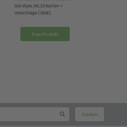
out style, A6, 10 Karten +
out style, DIN lang, 
Umschläge | SIGEL
Umschläge | SIGEL
Zum Produkt
Zum Produ