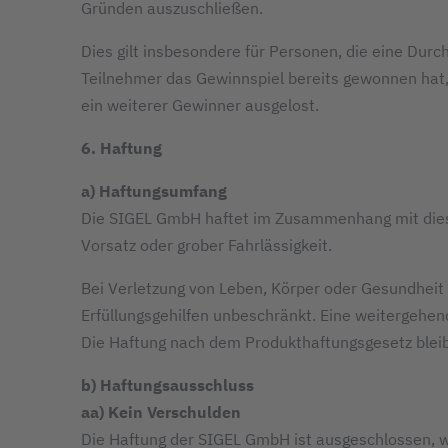
Gründen auszuschließen.
Dies gilt insbesondere für Personen, die eine Dur
Teilnehmer das Gewinnspiel bereits gewonnen hat,
ein weiterer Gewinner ausgelost.
6. Haftung
a) Haftungsumfang
Die SIGEL GmbH haftet im Zusammenhang mit diese
Vorsatz oder grober Fahrlässigkeit.
Bei Verletzung von Leben, Körper oder Gesundhei
Erfüllungsgehilfen unbeschränkt. Eine weitergehen
Die Haftung nach dem Produkthaftungsgesetz bleib
b) Haftungsausschluss
aa) Kein Verschulden
Die Haftung der SIGEL GmbH ist ausgeschlossen, w