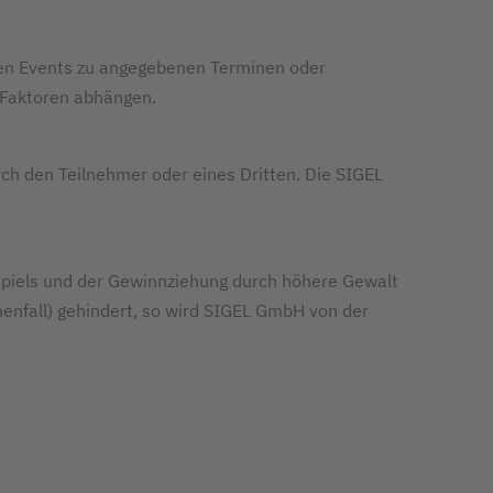
hen Events zu angegebenen Terminen oder
 Faktoren abhängen.
 den Teilnehmer oder eines Dritten. Die SIGEL
piels und der Gewinnziehung durch höhere Gewalt
enfall) gehindert, so wird SIGEL GmbH von der