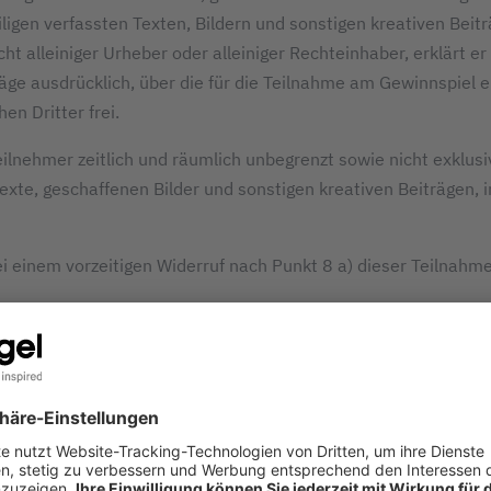
ligen verfassten Texten, Bildern und sonstigen kreativen Beitr
ht alleiniger Urheber oder alleiniger Rechteinhaber, erklärt e
äge ausdrücklich, über die für die Teilnahme am Gewinnspiel e
n Dritter frei.
ilnehmer zeitlich und räumlich unbegrenzt sowie nicht exklusi
xte, geschaffenen Bilder und sonstigen kreativen Beiträgen,
ei einem vorzeitigen Widerruf nach Punkt 8 a) dieser Teilnah
hließlich 22.11.2022.
die zum Zeitpunkt des Gewinns ihren Wohnsitz in Deutschland,