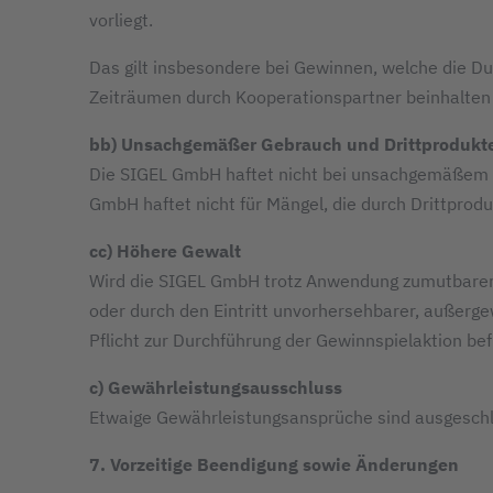
vorliegt.
Das gilt insbesondere bei Gewinnen, welche die D
Zeiträumen durch Kooperationspartner beinhalten
bb) Unsachgemäßer Gebrauch und Drittprodukt
Die SIGEL GmbH haftet nicht bei unsachgemäßem 
GmbH haftet nicht für Mängel, die durch Drittprod
cc) Höhere Gewalt
Wird die SIGEL GmbH trotz Anwendung zumutbarer
oder durch den Eintritt unvorhersehbarer, außerge
Pflicht zur Durchführung der Gewinnspielaktion befr
c) Gewährleistungsausschluss
Etwaige Gewährleistungsansprüche sind ausgeschlo
7. Vorzeitige Beendigung sowie Änderungen