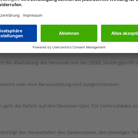
sind von der Teilnahme ausgeschlossen.
 Personen, sofern keine Ausschlussgründe gemäß Punkt 5 der
er Versand.
rd die Abwicklung des Versands von der SIGEL GmbH geprüft 
Gewinns oder eine Barauszahlung sind ausgeschlossen.
geht die Gefahr auf den Gewinner über. Für Lieferschäden sind
echtigt den Veranstalter des Gewinnspiels, den jeweiligen T