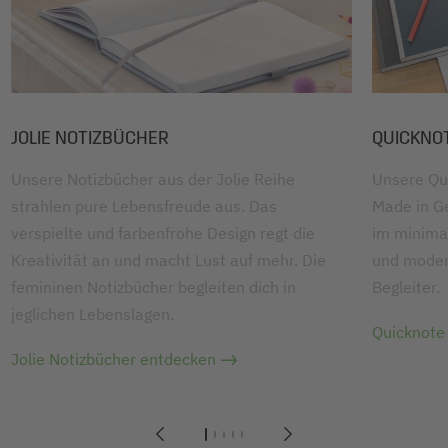
JOLIE NOTIZBÜCHER
QUICKNO
Unsere Notizbücher aus der Jolie Reihe
Unsere Qu
strahlen pure Lebensfreude aus. Das
Made in G
verspielte und farbenfrohe Design regt die
im minimal
Kreativität an und macht Lust auf mehr. Die
und moder
femininen Notizbücher begleiten dich in
Begleiter.
jeglichen Lebenslagen.
Quicknote
Jolie Notizbücher entdecken
1
2
3
4
5