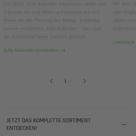
Die SIGEL Jolie Kalender inspirieren, laden zum
Mit dem S
Träumen ein und helfen auf kreative Art und
oder Engli
Weise bei der Planung des Alltags. Entdecke
Ideen und 
unsere verspielten Jolie Kalender – hier sind
Kalendari
der Kreativität keine Grenzen gesetzt.
Linescape
Jolie Kalender entdecken
1
2
3
JETZT DAS KOMPLETTE SORTIMENT
ENTDECKEN!