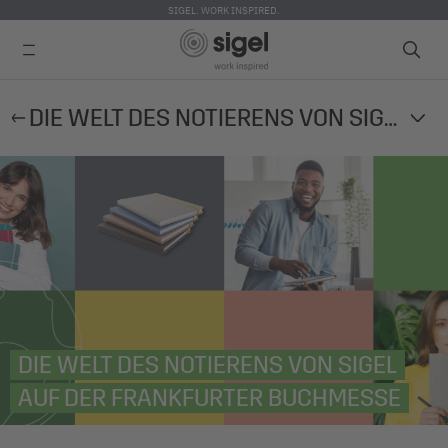
SIGEL. WORK INSPIRED.
Direkt
DIE WELT DES NOTIERENS VON SIGEL AUF DER FRANKFURTER BUCHMESSE
zum
Inhalt
DIE WELT DES NOTIERENS VON SIGEL
AUF DER FRANKFURTER BUCHMESSE