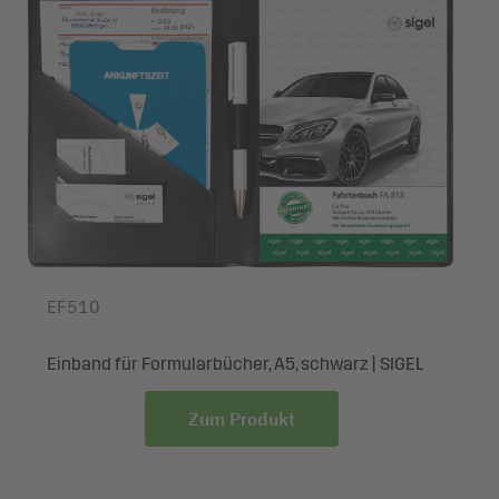
Maße Prod cm (B x H x T): 14,80 x 21 cm
Perfekt vom ersten bis zum letzten Blatt: SIGEL
Durchschreibeart: mit Blaupapier
Formularbücher sind rechtssicher, praxisbewährt und
Farbe Durchschlag: rosa, grün
millionenfach im Einsatz. Formulare sind unentbehrliche
Empfangsschein: Empfangsschein
Helfer im Geschäftsalltag. Für jeden Zweck und
Farbe: grün
Anwendungsbereich finden Sie bei SIGEL das passende
Farbe Papier/Folie: weiß
Formular - umweltfreundlich produziert in hochwertigster
Produktsprachen: DE
deutscher Markenqualität. Jedes Produkt ist von
Rechtsexperten geprüft und somit auf dem aktuellen
Stand der Gesetzgebung. Ein weiterer wichtiger Vorteil von
Formularen in Papierform ist der Schutz vor
EF510
Datenbeschädigung bzw. -verlust sowie IT- und
Netzwerkangriffen.
Einband für Formularbücher, A5, schwarz | SIGEL
Lieferumfang: 1x Lieferscheine LI535, 50 Sätze, mit 2
Blatt Blaupapier
Zum Produkt