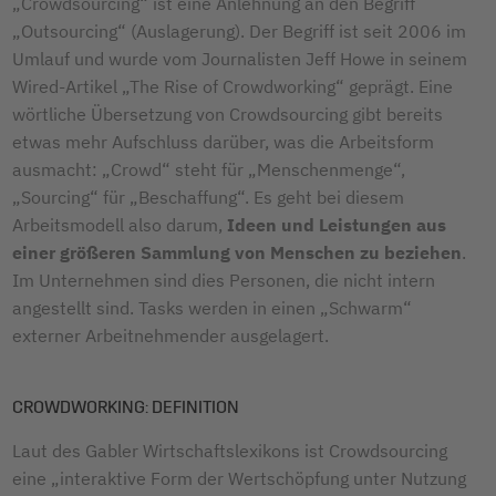
„Crowdsourcing“ ist eine Anlehnung an den Begriff
„Outsourcing“ (Auslagerung). Der Begriff ist seit 2006 im
Umlauf und wurde vom Journalisten Jeff Howe in seinem
Wired-Artikel „The Rise of Crowdworking“ geprägt. Eine
wörtliche Übersetzung von Crowdsourcing gibt bereits
etwas mehr Aufschluss darüber, was die Arbeitsform
ausmacht: „Crowd“ steht für „Menschenmenge“,
„Sourcing“ für „Beschaffung“. Es geht bei diesem
Arbeitsmodell also darum,
Ideen und Leistungen aus
einer größeren Sammlung von Menschen zu beziehen
.
Im Unternehmen sind dies Personen, die nicht intern
angestellt sind. Tasks werden in einen „Schwarm“
externer Arbeitnehmender ausgelagert.
CROWDWORKING: DEFINITION
Laut des Gabler Wirtschaftslexikons ist Crowdsourcing
eine „interaktive Form der Wertschöpfung unter Nutzung