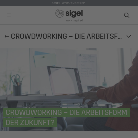
SIGEL. WORK INSPIRED.
Direkt
CROWDWORKING – DIE ARBEITSFORM DER ZUKUNFT?
zum
Inhalt
CROWDWORKING – DIE ARBEITSFORM
DER ZUKUNFT?