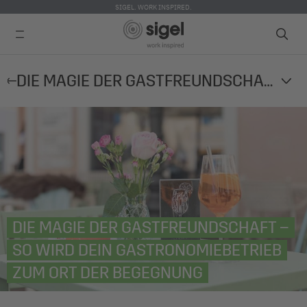
SIGEL. WORK INSPIRED.
Direkt
DIE MAGIE DER GASTFREUNDSCHAFT – SO WIRD DEIN GASTRONOMIEBETRIEB ZUM ORT DER BEGEGNUNG
zum
Inhalt
DIE MAGIE DER GASTFREUNDSCHAFT –
SO WIRD DEIN GASTRONOMIEBETRIEB
ZUM ORT DER BEGEGNUNG