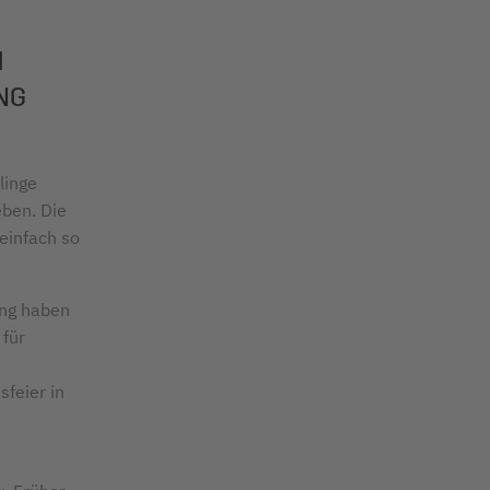
H
NG
linge
eben. Die
einfach so
ung haben
 für
feier in