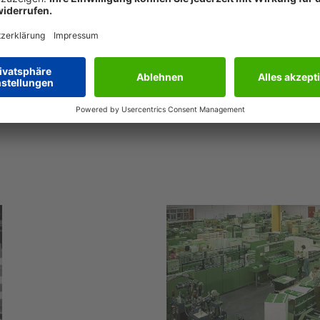
er Tätigkeit als Schichtleiter und stellvertretender Abteilung
1967 war ich 35 Jahre im Prüfungsausschuss bei der Industri
mmer. 1988 wurde mir die Leitung des Rollen- und Bogendru
itung der Lehrlingsausbildung übertragen. 2006 ging ich schlie