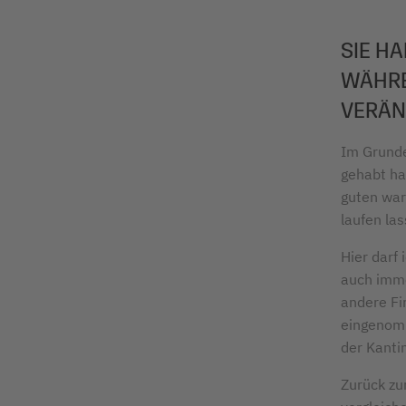
SIE H
WÄHREN
VERÄN
Im Grunde
gehabt ha
guten war
laufen las
Hier darf
auch imme
andere Fi
eingenomm
der Kantin
Zurück zu