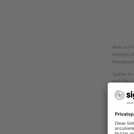
Aber schl
erfolgrei
Monatsloh
Später im
den Flexo
immer ein
waren sie
Flexo-Dru
wurde ich
gemacht. 
erste gele