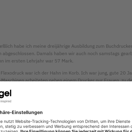
ießlich habe ich meine dreijährige Ausbildung zum Buchdrucke
ch abgeschlossen. Damals haben wir auch noch samstags gearb
n im ersten Lehrjahr war 57 Mark.
 Flexodruck war ich der Hahn im Korb. Ich war jung, gute 20 Ja
-Maschinen arbeiteten neben einem Drucker nur Frauen, zu de
 sehr gutes Verhältnis hatte. Wenn irgendetwas nicht so gut li
 immer auf meiner Seite. Es war eine schöne Zeit. In Kürze hab
ckmaschinen beherrscht, dann wurde der Offsetdruck aktuell
 im Offsetdruck geschult und habe die Prüfung als Offsetdruck
Wir haben im Schichtbetrieb Tag und Nacht gedruckt und ich w
rnte Offset-Drucker bei SIGEL.