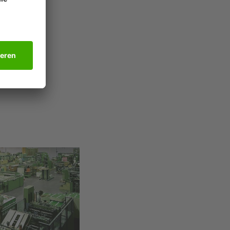
sleiter im
e- und
cks und
ßlich in