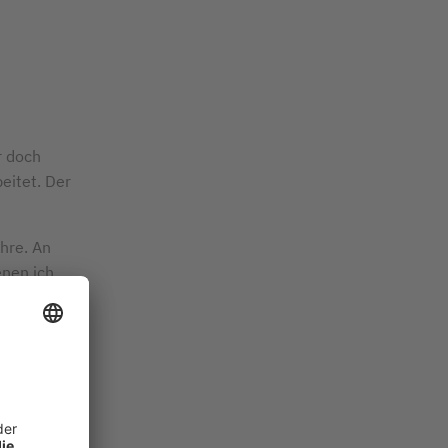
r doch
eitet. Der
hre. An
nen ich
ef, dann
e ich die
. Ab 1966
er
ar der