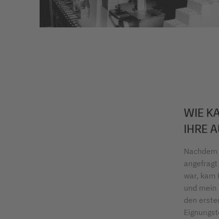
WIE KA
IHRE 
Nachdem m
angefragt
war, kam 
und mein 
den erste
Eignungst