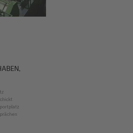
HABEN,
tz
chickt
portplatz
sprächen