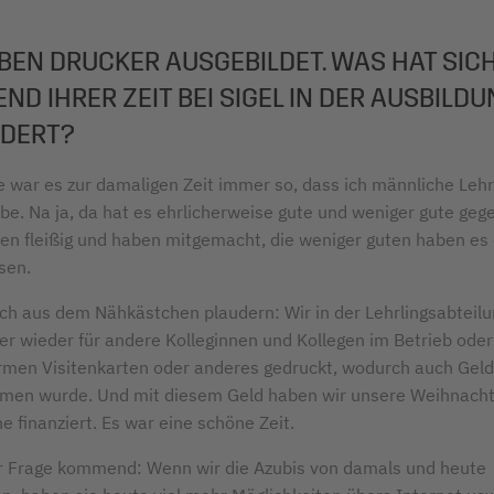
ABEN DRUCKER AUSGEBILDET. WAS HAT SIC
D IHRER ZEIT BEI SIGEL IN DER AUSBILDU
DERT?
 war es zur damaligen Zeit immer so, dass ich männliche Lehr
be. Na ja, da hat es ehrlicherweise gute und weniger gute geg
en fleißig und haben mitgemacht, die weniger guten haben es 
sen.
 ich aus dem Nähkästchen plaudern: Wir in der Lehrlingsabteil
r wieder für andere Kolleginnen und Kollegen im Betrieb oder
rmen Visitenkarten oder anderes gedruckt, wodurch auch Geld
en wurde. Und mit diesem Geld haben wir unsere Weihnachts
e finanziert. Es war eine schöne Zeit.
r Frage kommend: Wenn wir die Azubis von damals und heute