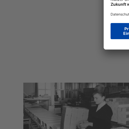
Neben mein
Druck ab 
Handelska
die Oberle
Rente.