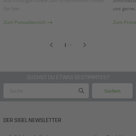
und Lösungen sowie zum Unternehmen finden
Informatio
Sie hier.
uns gerne.
Zum Pressebereich
Zum Press
1
2
3
SUCHST DU ETWAS BESTIMMTES?
DER SIGEL NEWSLETTER