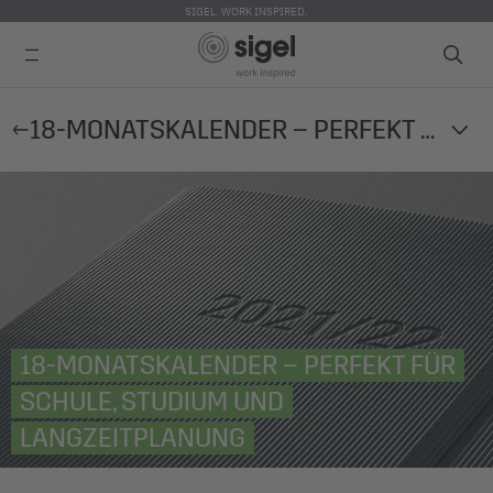
SIGEL. WORK INSPIRED.
Direkt
18-MONATSKALENDER – PERFEKT FÜR SCHULE, STUDIUM UND LANGZEITPLANUNG
zum
Inhalt
18-MONATSKALENDER – PERFEKT FÜR
SCHULE, STUDIUM UND
LANGZEITPLANUNG