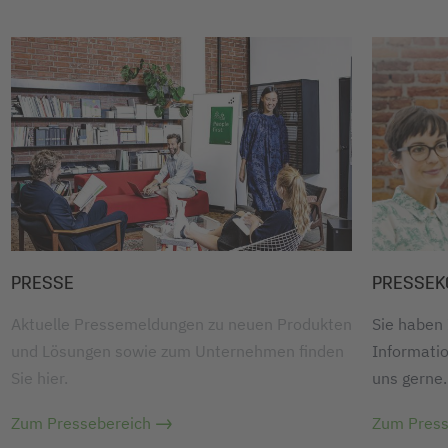
PRESSE
PRESSEK
Aktuelle Pressemeldungen zu neuen Produkten
Sie haben
und Lösungen sowie zum Unternehmen finden
Informatio
Sie hier.
uns gerne.
Zum Pressebereich
Zum Press