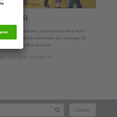
ÜBER SIGEL
ir bei SIGEL wissen, worauf es bei New Work
nkommt. Deshalb entwickeln wir Lösungen für
enschen im Office-Kontext.
ehr über SIGEL erfahren