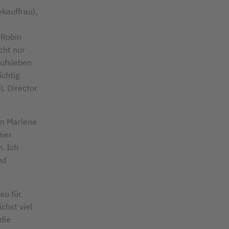
ekauffrau),
 Robin
cht nur
rufsleben
chtig
EL Director
en Marlene
iner
. Ich
nd
au für
chst viel
die