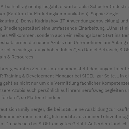
Arbeitsalltag richtig losgeht, erwartet Julia Schuster (Industri
ger (Kauffrau für Marketingkommunikation), Sophie Ziegler
ekauffrau), Denys Kudriashov (IT-Anwendungsentwicklung) und
g (Mediengestalter) eine umfassende Einarbeitung. „Uns ist ni
iches Willkommen, sondern auch ein reibungsloser Start ins Be
Deshalb lernen die neuen Azubis das Unternehmen am Anfang ri
e sollen sich gut aufgehoben fühlen“, so Daniel Petrasch, SIG
ain & Resources.
hrer gesamten Zeit im Unternehmen steht den jungen Talent
HR-Training & Development Manager bei SIGEL, zur Seite. „In e
g geht es nicht nur um die Vermittlung fachlicher Kompetenzen
sere Azubis auch persönlich auf ihrem Berufsweg begleiten u
l fördern“, so Marlene Lindner.
eut sich Emily Berger, die bei SIGEL eine Ausbildung zur Kauffr
kommunikation macht: „Ich möchte aus meiner Lehrzeit mögli
. Da habe ich bei SIGEL ein gutes Gefühl. Außerdem fand ich 