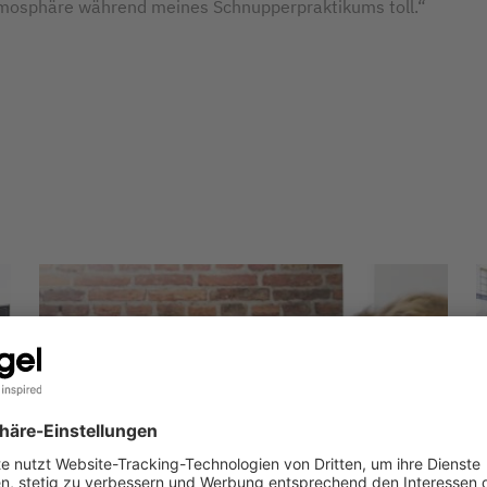
mosphäre während meines Schnupperpraktikums toll.“