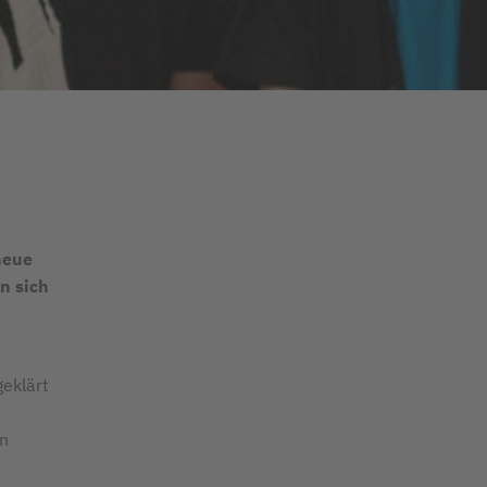
neue
n sich
eklärt
n