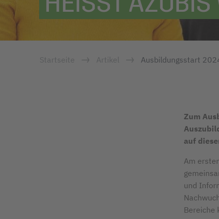
HEISST AZUBI
Startseite
Artikel
Ausbildungsstart 202
Zum Ausb
Auszubild
auf dies
Am ersten
gemeinsam
und Infor
Nachwuchs
Bereiche 