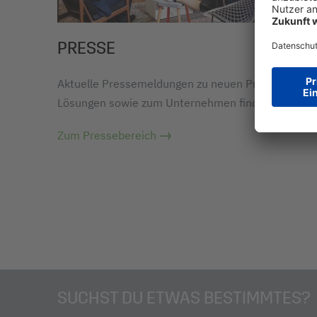
PRESSE
Aktuelle Pressemeldungen zu neuen Produkten un
Lösungen sowie zum Unternehmen finden Sie hier.
Zum Pressebereich
SUCHST DU ETWAS BESTIMMTES?