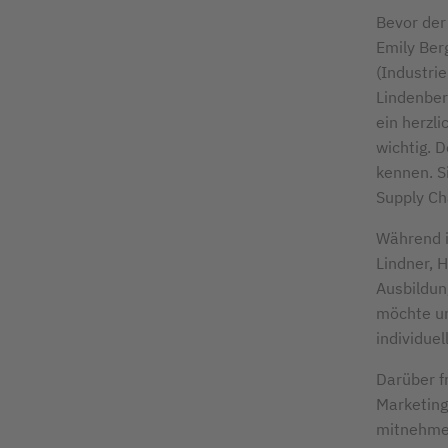
Bevor der 
Emily Ber
(Industri
Lindenber
ein herzl
wichtig. 
kennen. Si
Supply Ch
Während i
Lindner, 
Ausbildun
möchte un
individuel
Darüber fr
Marketing
mitnehmen