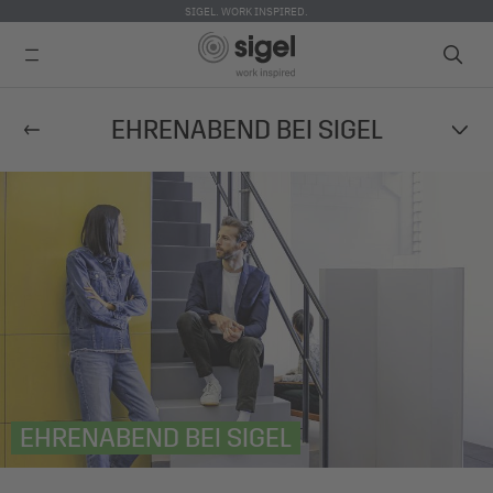
SIGEL. WORK INSPIRED.
Direkt
EHRENABEND BEI SIGEL
zum
Inhalt
EHRENABEND BEI SIGEL